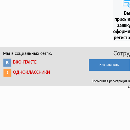
В
присыл
заявк
оформл
регист
Сотру
Мы в социальных сетях:
ВКОНТАКТЕ
Как заказать
ОДНОКЛАССНИКИ
Временная регистрация в 
С