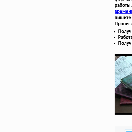
работы
времен
пишите 
Прописк
Получ
Работ
Получ