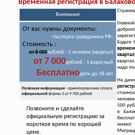
Временная регистрация в Балаков
Страниц
Внимание
Главно
От вас нужны документы:
доброп
зарегис
- паспорта гражданина РФ;
Будьте 
Стоимость :
времен
от 8 000
рублей - 1 человек (квартал)
квартал
от 7 000
квартал
рублей - 1 взрослый
надо по
Бесплатно
дети до 18 лет
На дан
регист
Полезная информация
- ориентировочная оплата
стоимос
официальной
формы 3 от 9 700 рублей
человек
500 руб
Позвоните и сделайте
в Бала
официальную регистрацию за
бесплат
короткое время по хорошей
имеют 
Миграци
цене.