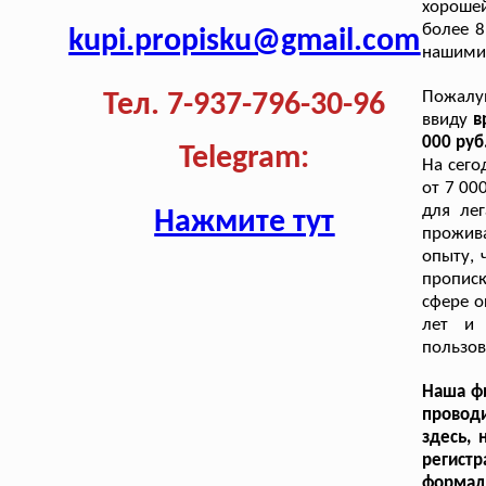
хороше
более 8
kupi.propisku@gmail.com
нашими 
Пожалуй
Тел. 7-937-796-30-96
ввиду
в
000 руб.
Telegram:
На сего
от 7 00
для лег
Нажмите тут
прожива
опыту, 
прописк
сфере о
лет и 
пользов
Наша фи
провод
здесь, 
регист
формал